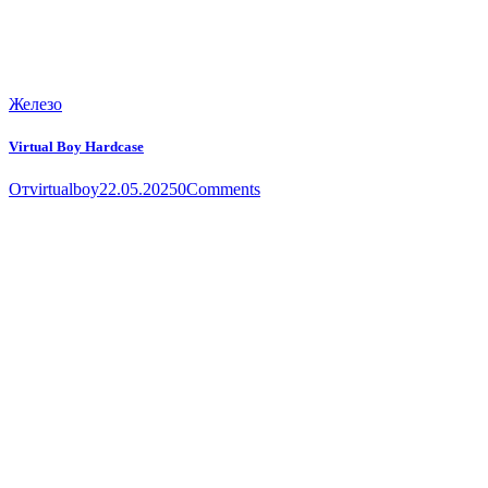
Железо
Virtual Boy Hardcase
От
virtualboy
22.05.2025
0
Comments