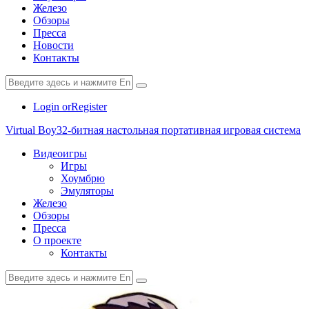
Железо
Обзоры
Пресса
Новости
Контакты
Login or
Register
Virtual Boy
32-битная настольная портативная игровая система
Видеоигры
Игры
Хоумбрю
Эмуляторы
Железо
Обзоры
Пресса
О проекте
Контакты
paper-
vkontakte
youtube2
star
plane