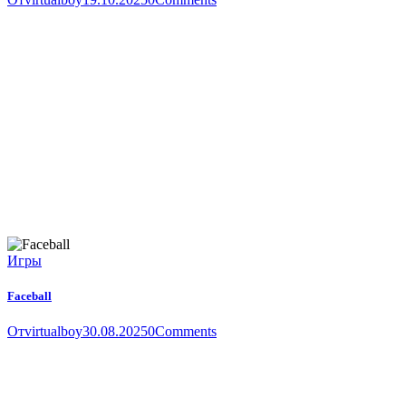
Игры
Faceball
От
virtualboy
30.08.2025
0
Comments