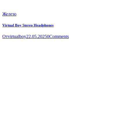
Железо
Virtual Boy Stereo Headphones
От
virtualboy
22.05.2025
0
Comments