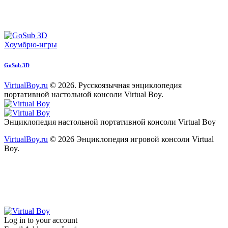
Хоумбрю-игры
GoSub 3D
VirtualBoy.ru
© 2026. Русскоязычная энциклопедия
портативной настольной консоли Virtual Boy.
paper-
vkontakte
youtube2
star
plane
Энциклопедия настольной портативной консоли Virtual Boy
VirtualBoy.ru
© 2026 Энциклопедия игровой консоли Virtual
Boy.
Log in to your account