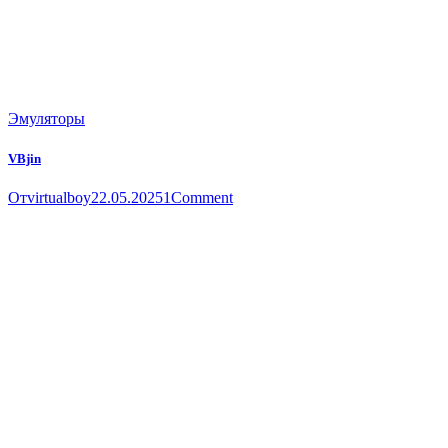
Эмуляторы
VBjin
От
virtualboy
22.05.2025
1
Comment