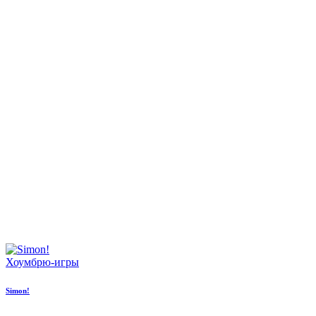
Хоумбрю-игры
Simon!