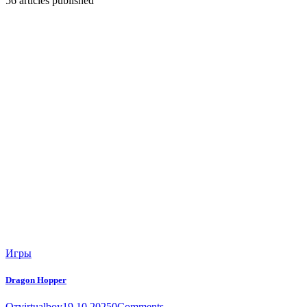
56
articles published
Игры
Dragon Hopper
От
virtualboy
19.10.2025
0
Comments