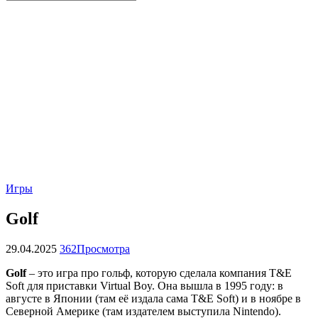
paper-
vkontakte
youtube2
star
plane
Игры
Golf
29.04.2025
362
Просмотра
Golf
– это игра про гольф, которую сделала компания T&E
Soft для приставки Virtual Boy. Она вышла в 1995 году: в
августе в Японии (там её издала сама T&E Soft) и в ноябре в
Северной Америке (там издателем выступила Nintendo).