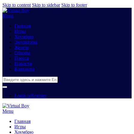
Skip to content
Skip to sidebar
Skip to footer
Menu
Главная
Игры
Хоумбрю
Эмуляторы
Железо
Обзоры
Пресса
Новости
Контакты
Login or
Register
Menu
Главная
Игры
Хоумбрю