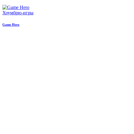
Хоумбрю-игры
Game Hero