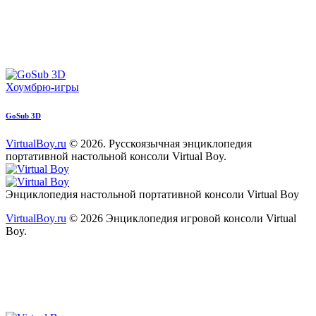
Хоумбрю-игры
GoSub 3D
VirtualBoy.ru
© 2026. Русскоязычная энциклопедия
портативной настольной консоли Virtual Boy.
paper-
vkontakte
youtube2
star
plane
Энциклопедия настольной портативной консоли Virtual Boy
VirtualBoy.ru
© 2026 Энциклопедия игровой консоли Virtual
Boy.