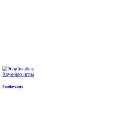
Хоумбрю-игры
PongInvaders