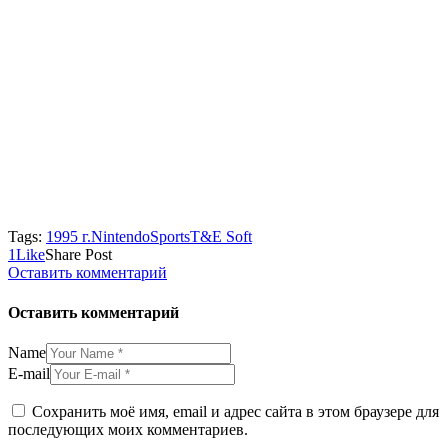
Tags:
1995 г.
Nintendo
Sports
T&E Soft
Отправить
Отправить
Поделиться
Copy
1
Like
Share Post
в
в
в
URL
Оставить комментарий
VK
Facebook
X
to
clipboard
Оставить комментарий
Name
E-mail
Сохранить моё имя, email и адрес сайта в этом браузере для
последующих моих комментариев.