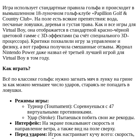
Игра использует стандартные правила гольфа и происходит в
вымышленном 18-луночном гольф-клубе «Papillion Golf &
Country Club». На поле есть всякие препятствия: вода,
песчаные ловушки, деревья и густая трава. Как и все игры для
Virtual Boy, она отображается в стандартной красно-чёрной
цветовой гамме с 3D-эффектами (за счёт специального 3D-
процессора). Критики похвалили игру за управление и
физику, а вот графика получила смешанные отзывы. Журнал
Nintendo Power даже назвал её третьей лучшей игрой для
Virtual Boy в том году.
Как играть?
Всё по классике гольфа: нужно загнать мяч в лунку на грине
за как можно меньшее число ударов, стараясь не попадать в
ловушки.
Режимы игры:
Турнир (Tournament): Соревнуешься с 47
виртуальными противниками.
Удар (Stroke): Пытаешься побить свои же рекорды.
Интерфейс:
На экране показывают скорость и
направление ветра, а также вид на поле сверху.
Перед ударом:
Игрок настраивает кучу всего: скорость,