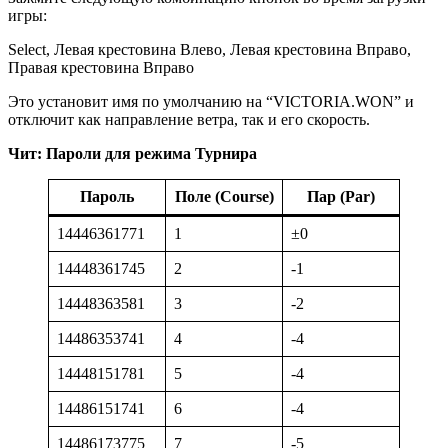
игры:
Select, Левая крестовина Влево, Левая крестовина Вправо,
Правая крестовина Вправо
Это установит имя по умолчанию на “VICTORIA.WON” и
отключит как направление ветра, так и его скорость.
Чит: Пароли для режима Турнира
Пароль
Поле (Course)
Пар (Par)
14446361771
1
±0
14448361745
2
-1
14448363581
3
-2
14486353741
4
-4
14448151781
5
-4
14486151741
6
-4
14486173775
7
-5