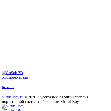
Хоумбрю-игры
GoSub 3D
VirtualBoy.ru
© 2026. Русскоязычная энциклопедия
портативной настольной консоли Virtual Boy.
paper-
vkontakte
youtube2
star