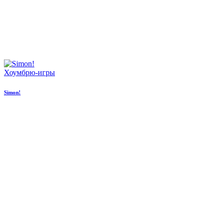
Хоумбрю-игры
Simon!