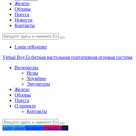
Железо
Обзоры
Пресса
Новости
Контакты
Login or
Register
Virtual Boy
32-битная настольная портативная игровая система
Видеоигры
Игры
Хоумбрю
Эмуляторы
Железо
Обзоры
Пресса
О проекте
Контакты
paper-plane
vkontakte
youtube2
star