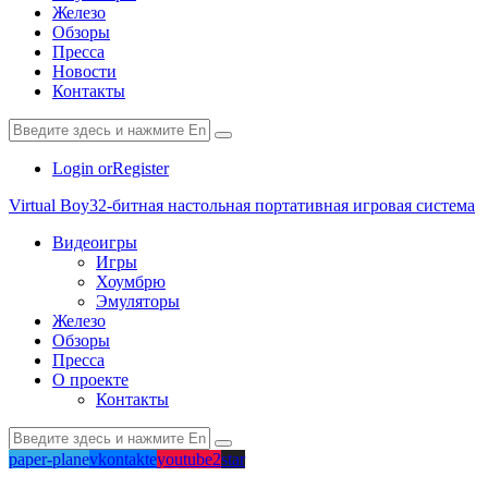
Железо
Обзоры
Пресса
Новости
Контакты
Login or
Register
Virtual Boy
32-битная настольная портативная игровая система
Видеоигры
Игры
Хоумбрю
Эмуляторы
Железо
Обзоры
Пресса
О проекте
Контакты
paper-plane
vkontakte
youtube2
star