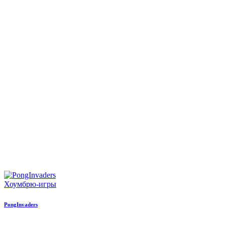
Хоумбрю-игры
PongInvaders