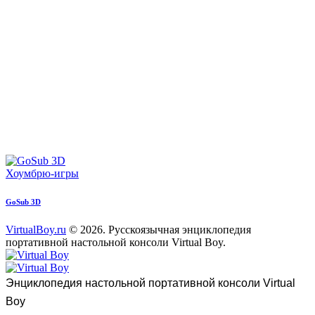
Хоумбрю-игры
GoSub 3D
VirtualBoy.ru
© 2026. Русскоязычная энциклопедия
портативной настольной консоли Virtual Boy.
paper-
vkontakte
youtube2
star
plane
Энциклопедия настольной портативной консоли Virtual
Boy