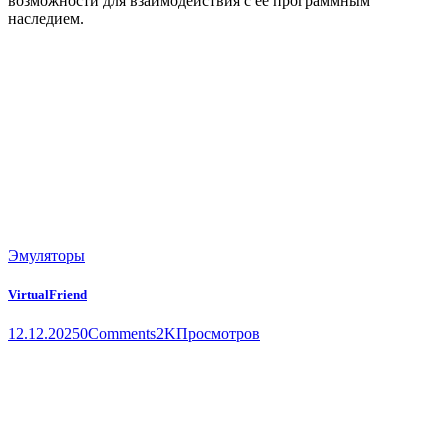
возможности для взаимодействия с её программным
наследием.
Эмуляторы
VirtualFriend
12.12.2025
0
Comments
2K
Просмотров