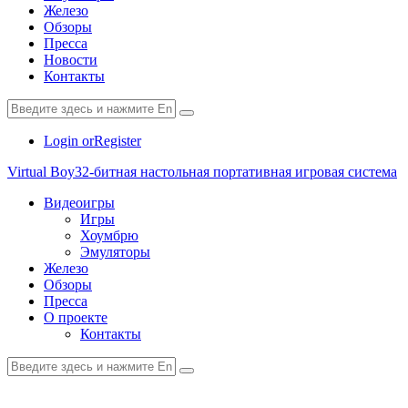
Железо
Обзоры
Пресса
Новости
Контакты
Login or
Register
Virtual Boy
32-битная настольная портативная игровая система
Видеоигры
Игры
Хоумбрю
Эмуляторы
Железо
Обзоры
Пресса
О проекте
Контакты
paper-
vkontakte
youtube2
star
plane