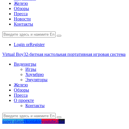
Железо
Обзоры
Пресса
Новости
Контакты
Login or
Register
Virtual Boy
32-битная настольная портативная игровая система
Видеоигры
Игры
Хоумбрю
Эмуляторы
Железо
Обзоры
Пресса
О проекте
Контакты
paper-plane
vkontakte
youtube2
star