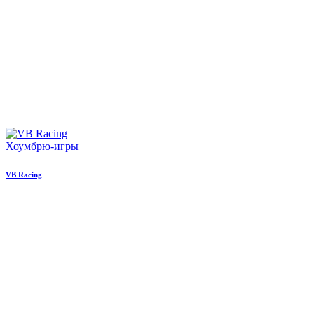
Хоумбрю-игры
VB Racing