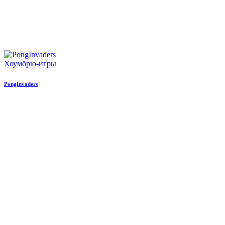
Хоумбрю-игры
PongInvaders