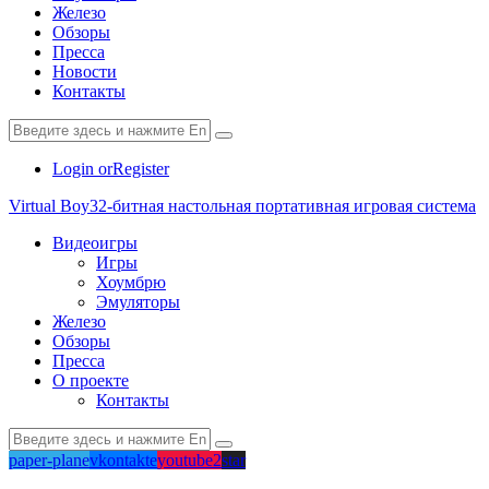
Железо
Обзоры
Пресса
Новости
Контакты
Login or
Register
Virtual Boy
32-битная настольная портативная игровая система
Видеоигры
Игры
Хоумбрю
Эмуляторы
Железо
Обзоры
Пресса
О проекте
Контакты
paper-plane
vkontakte
youtube2
star