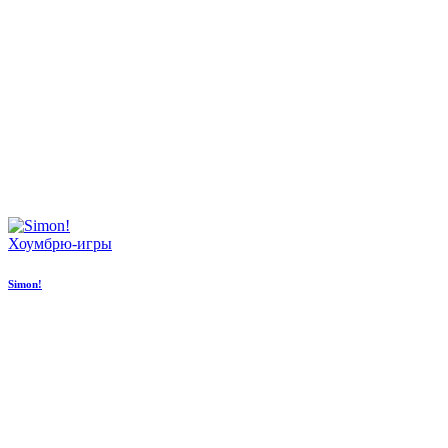
Хоумбрю-игры
Simon!