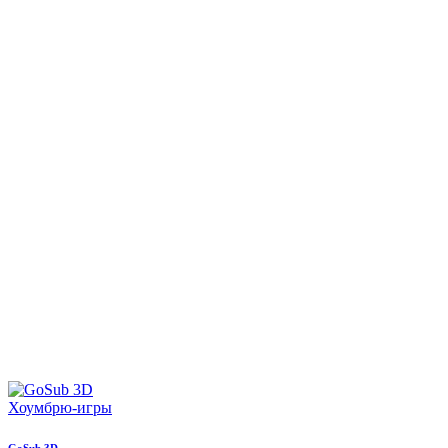
Хоумбрю-игры
GoSub 3D