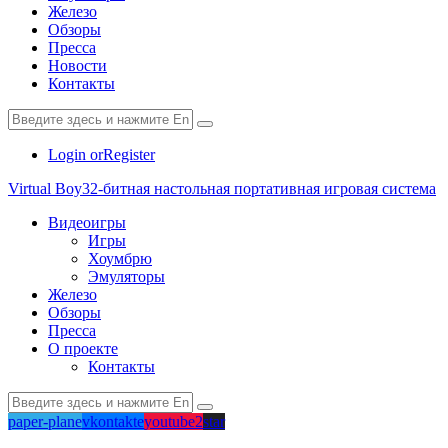
Железо
Обзоры
Пресса
Новости
Контакты
Login or
Register
Virtual Boy
32-битная настольная портативная игровая система
Видеоигры
Игры
Хоумбрю
Эмуляторы
Железо
Обзоры
Пресса
О проекте
Контакты
paper-plane
vkontakte
youtube2
star