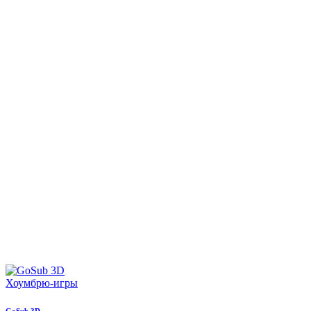
Хоумбрю-игры
GoSub 3D