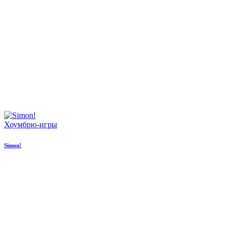
Хоумбрю-игры
Simon!