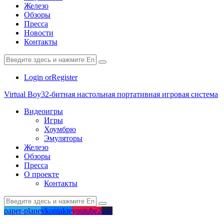
Железо
Обзоры
Пресса
Новости
Контакты
Login or
Register
Virtual Boy
32-битная настольная портативная игровая система
Видеоигры
Игры
Хоумбрю
Эмуляторы
Железо
Обзоры
Пресса
О проекте
Контакты
paper-plane
vkontakte
youtube2
star