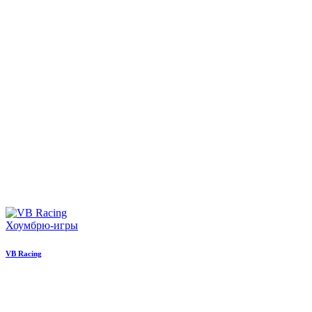
Хоумбрю-игры
VB Racing