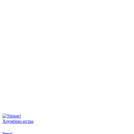
Хоумбрю-игры
Simon!