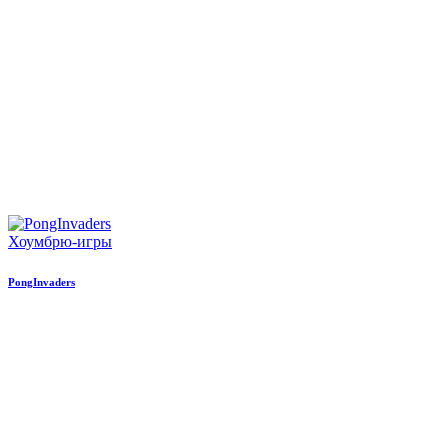
Хоумбрю-игры
PongInvaders