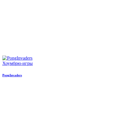
Хоумбрю-игры
PongInvaders