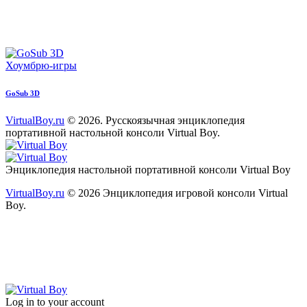
Хоумбрю-игры
GoSub 3D
VirtualBoy.ru
© 2026. Русскоязычная энциклопедия
портативной настольной консоли Virtual Boy.
paper-
vkontakte
youtube2
star
plane
Энциклопедия настольной портативной консоли Virtual Boy
VirtualBoy.ru
© 2026 Энциклопедия игровой консоли Virtual
Boy.
Log in to your account