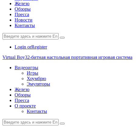
Железо
Обзоры
Пресса
Новости
Контакты
Login or
Register
Virtual Boy
32-битная настольная портативная игровая система
Видеоигры
Игры
Хоумбрю
Эмуляторы
Железо
Обзоры
Пресса
О проекте
Контакты
paper-
vkontakte
youtube2
star
plane