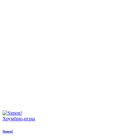
Хоумбрю-игры
Simon!